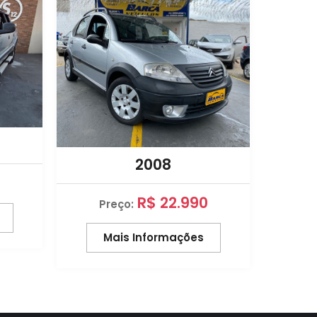
2008
Pr
0
R$ 22.990
Preço:
M
Mais Informações