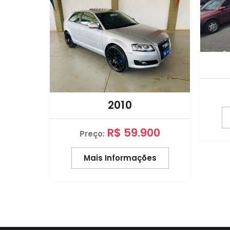
2010
00
R$ 59.900
Preço:
es
Mais Informações