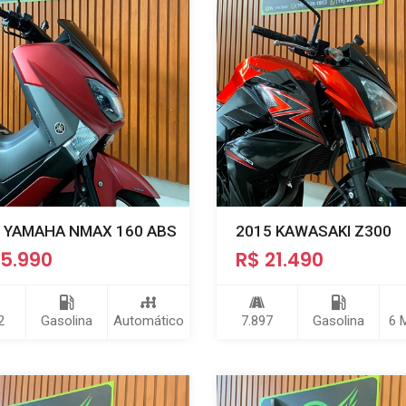
 YAMAHA NMAX 160 ABS
2015 KAWASAKI Z300
15.990
R$ 21.490
2
Gasolina
Automático
7.897
Gasolina
6 