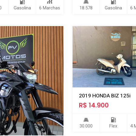
0
Gasolina
6 Marchas
18.578
Gasolina
6 
2019 HONDA BIZ 125i
R$ 14.900
30.000
Flex
4 