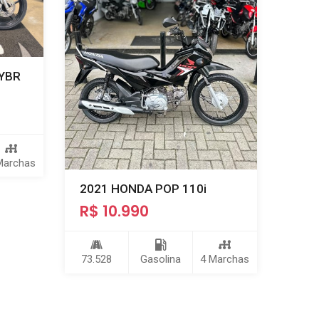
YBR
Marchas
2021 HONDA POP 110i
R$ 10.990
73.528
Gasolina
4 Marchas