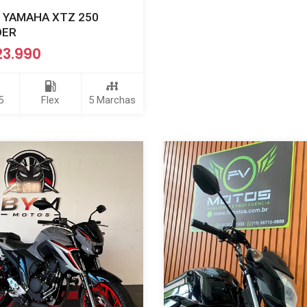
 YAMAHA XTZ 250
DER
23.990
5
Flex
5 Marchas