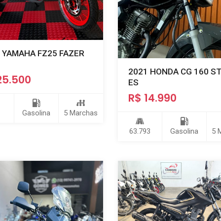
 YAMAHA FZ25 FAZER
2021 HONDA CG 160 S
25.500
ES
R$ 14.990
Gasolina
5 Marchas
63.793
Gasolina
5 