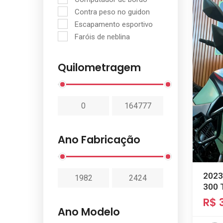
Contra peso no guidon
Escapamento esportivo
Faróis de neblina
GPS
Som
Quilometragem
Ano Fabricação
2023
300 
R$ 
Ano Modelo